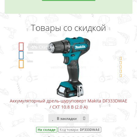
Товары со скидкой
СКИДКА
-5%
СКИД
ый дрель-шуруповерт Makita DF333DWAE
Аккумуляторный ш
/ CXT 10.8 В (2.0 А)
В закладки
а складе
Код товара:
DF333DWAE
На с