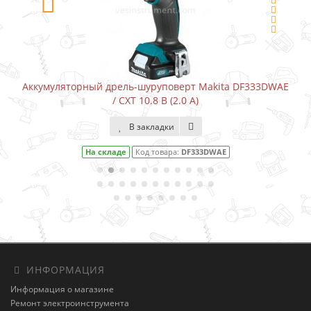
Аккумуляторный дрель-шуруповерт Makita DF333DWAE
/ CXT 10.8 В (2.0 А)
В закладки
На складе
Код товара:
DF333DWAE
ИНФОРМАЦИЯ
Информация о магазине
Ремонт электроинструмента