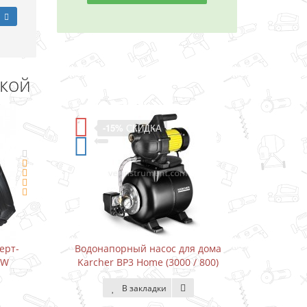
дкой
-15%
СКИДКА
-11%
СКИДКА
онапорный насос для дома
Водонапорный насос для
rcher BP3 Home (3000 / 800)
Karcher BP3 Home&Garden (
800)
В закладки
В закладки