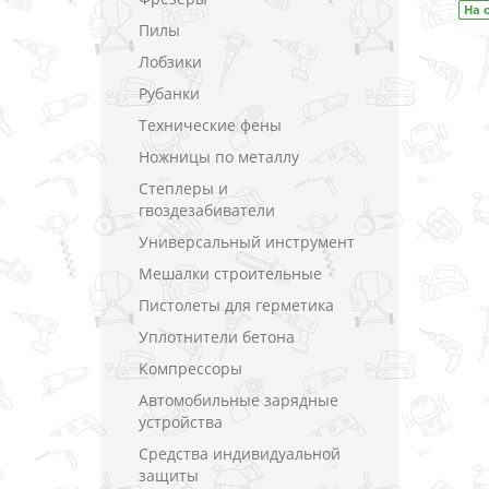
На складе
Код товара:
DF333DWYE
На складе
Код товара:
DF
Пилы
Лобзики
Рубанки
Технические фены
Ножницы по металлу
Степлеры и
гвоздезабиватели
Универсальный инструмент
Мешалки строительные
Пистолеты для герметика
Уплотнители бетона
Компрессоры
Автомобильные зарядные
устройства
Средства индивидуальной
защиты