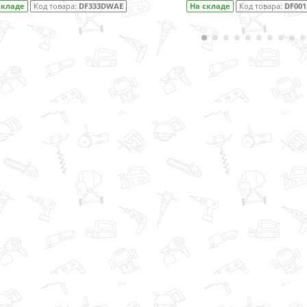
333DWAE
На складе
Код товара:
DF001DW
На