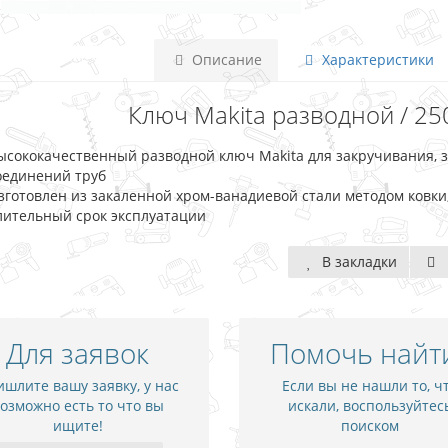
Описание
Характеристики
Ключ Makita разводной / 250
ысококачественный разводной ключ Makita для закручивания, 
оединений труб
зготовлен из закаленной хром-ванадиевой стали методом ковки
лительный срок эксплуатации
В закладки
Для заявок
Помочь найт
шлите вашу заявку, у нас
Если вы не нашли то, ч
озможно есть то что вы
искали, воспользуйтес
ищите!
поиском