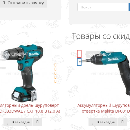
Отправить заявку
Товары со ски
-5%
СКИДКА
уруповерт
Аккумуляторный шуруповерт-
Вод
8 В (2.0 А)
отвертка Makita DF001DW
Ka
В закладки