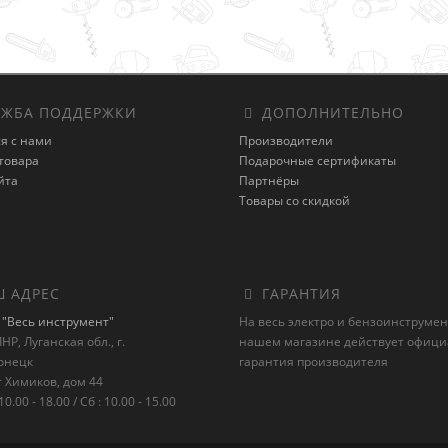
ЖБА ПОДДЕРЖКИ
ДОПОЛНИТЕЛЬНО
я с нами
Производители
товара
Подарочные сертификаты
йта
Партнёры
Товары со скидкой
 АДРЕС
ГАРАНТИЯ
"Весь инструмент"
На весь электро и бензоинструмен
НР, Луганская обл., г.
нашем магазине действует офиц
онецк
гарантия производителя
 Химиков, дом 44
10.00 - 18.00 / Сб : 10.00 - 15.00