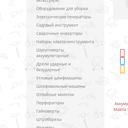
аксессуары
Оборудование для уборки
Электрические генераторы
Садовый инструмент
Сварочные инверторы
Наборы электроинструмента
Шуруповерты
-5%
СКИДКА
-5%
СКИДКА
аккумуляторные
Дрели ударные и
безударные
Угловые шлифмашины
Шлифовальные машины
Отбойные молотки
Перфораторы
умуляторный дрель-шуруповерт
Аккумуляторный дрель-ш
ta DF333DWYE / CXT 10.8 В (1.5 А)
Makita DF333DWAE / CXT 10.
Гайковерты
Штроборезы
В закладки
В закладки
Фрезеры