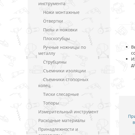
инструмента
Ножи монтажные
Отвертки
Пилы и ножовки
Плоскогубцы
В
Ручные ножницы по
с
металлу
И
Струбцины
д
Съемники изоляции
Съемники стопорных
колец
Тиски слесарные
Топоры
Измерительный инструмент
При
Расходные материалы
в
Принадлежности и