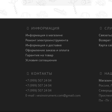
ИНФОРМАЦИЯ
СЛУ
Информация о магазине
Связатьс
Ремонт электроинструмента
Возврат 
Информация о доставке
Карта са
Оформление заказа и оплата
Гарантия на товар
Условия соглашения
КОНТАКТЫ
НАШ
+7 (999) 507 24 04
Магазин 
+7 (999) 507 24 04
Россия, Л
+7 (999) 507 24 04
Северод
E-mail : vesinstrument.com@gmail.com
Проспект
Пн - Пт : 