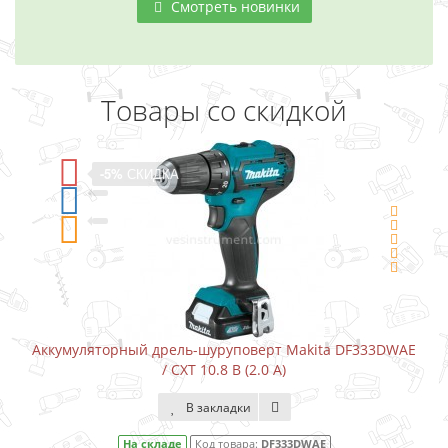
Смотреть новинки
Товары со скидкой
-5%
СКИДКА
Аккумуляторный дрель-шуруповерт Makita DF333DWAE
Ак
/ CXT 10.8 В (2.0 А)
В закладки
На складе
Код товара:
DF333DWAE