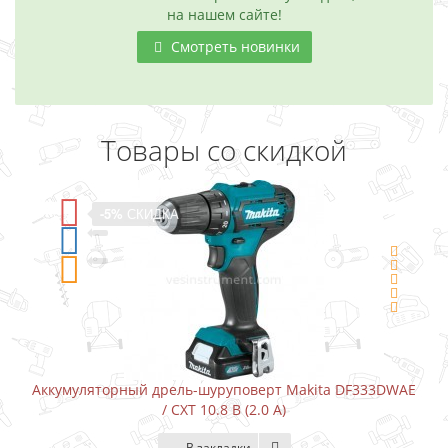
на нашем сайте!
Смотреть новинки
Товары со скидкой
5%
СКИДКА
-5%
С
орный дрель-шуруповерт Makita DF333DWAE
Аккумуляторный
/ CXT 10.8 В (2.0 А)
В закладки