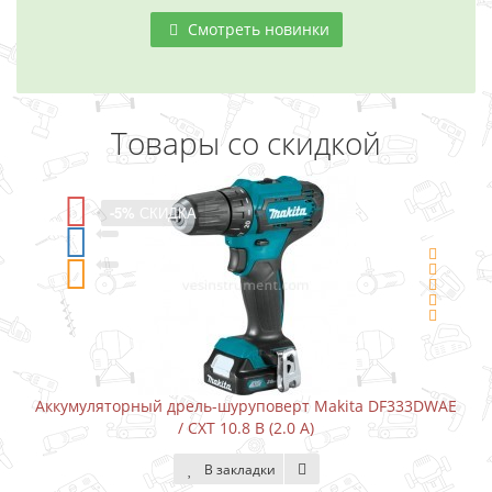
Смотреть новинки
Товары со скидкой
-5%
СКИДКА
уляторный дрель-шуруповерт Makita DF333DWAE
Аккумулят
/ CXT 10.8 В (2.0 А)
В закладки