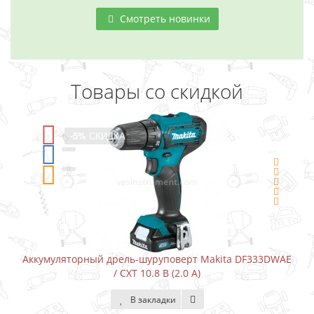
Смотреть новинки
Товары со скидкой
-5%
СКИДКА
Аккумуляторный дрель-шуруповерт Makita DF333DWAE
А
/ CXT 10.8 В (2.0 А)
В закладки