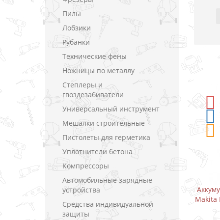
Пилы
Лобзики
Рубанки
Технические фены
Ножницы по металлу
Степлеры и
гвоздезабиватели
-5%
СКИДКА
Универсальный инструмент
Мешалки строительные
Пистолеты для герметика
Уплотнители бетона
Компрессоры
Автомобильные зарядные
Аккумуляторный дрель-шуруповерт
Аккум
устройства
Makita DF333DWYE / CXT 10.8 В (1.5 А)
Makita 
Средства индивидуальной
защиты
В закладки