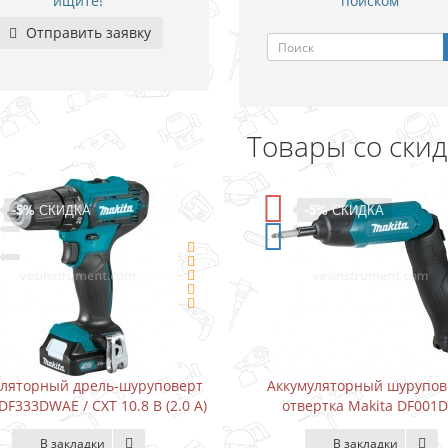
ищите!
поиском
Отправить заявку
Товары со ски
-5%
СКИДКА
-5%
СКИДКА
уляторный дрель-шуруповерт
Аккумуляторный шурупов
DF333DWAE / CXT 10.8 В (2.0 А)
отвертка Makita DF001
В закладки
В закладки