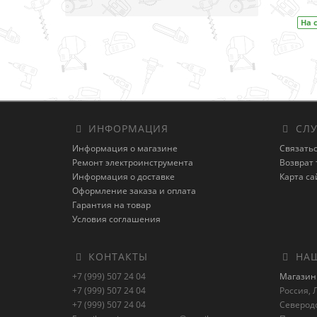
На складе
Код товара:
DF333DWYE
На 
ИНФОРМАЦИЯ
СЛУ
Информация о магазине
Связатьс
Ремонт электроинструмента
Возврат 
Информация о доставке
Карта са
Оформление заказа и оплата
Гарантия на товар
Условия соглашения
КОНТАКТЫ
НАШ
+7 (999) 507 24 04
Магазин 
+7 (999) 507 24 04
Россия, Л
+7 (999) 507 24 04
Северод