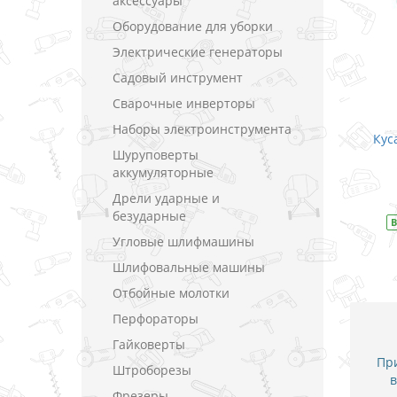
аксессуары
Оборудование для уборки
Электрические генераторы
Садовый инструмент
Сварочные инверторы
Наборы электроинструмента
Бокорезы TOPTUL диэлектрические /
Кус
Шуруповерты
6" 1000 В
аккумуляторные
В закладки
Дрели ударные и
безударные
В наличии
Модель
DGBC2106
В
Угловые шлифмашины
Шлифовальные машины
Отбойные молотки
Перфораторы
Гайковерты
При
Штроборезы
в
Фрезеры