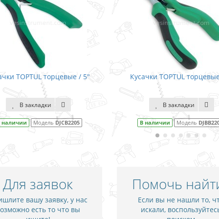
ачки TOPTUL торцевые / 5"
Кусачки TOPTUL торцевые 
В закладки
В закладки
 наличии
Модель
DJCB2205
В наличии
Модель
DJBB22
Для заявок
Помочь найт
шлите вашу заявку, у нас
Если вы не нашли то, ч
озможно есть то что вы
искали, воспользуйтес