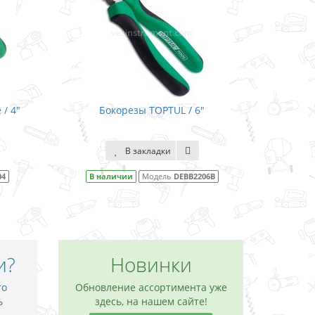
/ 4"
Бокорезы TOPTUL / 6"
Б
В закладки
04
В наличии
Модель
DEBB2206B
В н
и?
Новинки
то
Обновление ассортимента уже
ь
здесь, на нашем сайте!