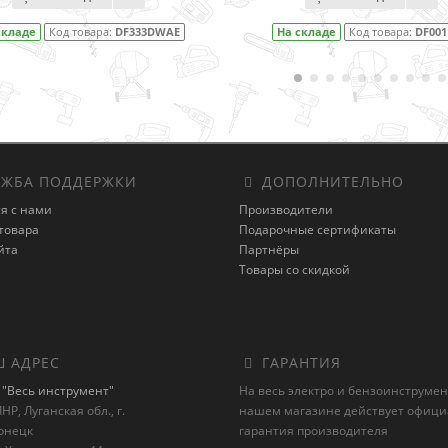
складе
Код товара:
DF333DWAE
На складе
Код товара:
DF00
ЖБА ПОДДЕРЖКИ
ДОПОЛНИТЕЛЬНО
я с нами
Производители
товара
Подарочные сертификаты
йта
Партнёры
Товары со скидкой
 АДРЕС
ГАРАНТИЯ
"Весь инструмент"
На весь электро и бензоинструмен
НР, Луганская обл., г.
нашем магазине действует офиц
онецк
гарантия производителя