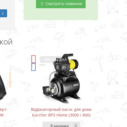
Смотреть новинки
дкой
-15%
СКИДКА
ерт-
Водонапорный насос для дома
Водон
DW
Karcher BP3 Home (3000 / 800)
Karcher
В закладки