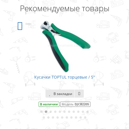
Рекомендуемые товары
вые / 5"
Кусачки TOPTUL торцевые 
В закладки
JCB2205
В наличии
Модель
DJBB22