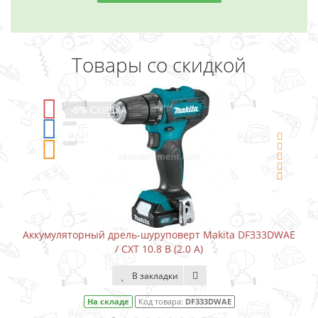
Товары со скидкой
-5%
СКИДКА
уповерт Makita DF333DWAE
Аккумуляторный шуруповерт-от
 В (2.0 А)
адки
В закладки
овара:
DF333DWAE
На складе
Код това