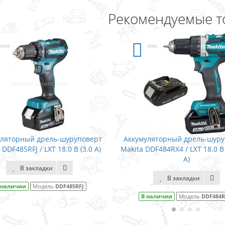
Рекомендуемые т
дрель-шуруповерт
Аккумуляторный дрель-шуруповерт
 LXT 18.0 В (3.0 А)
Makita DDF484RX4 / LXT 18.0 В (3.0+1.5
А)
адки
В закладки
одель
DDF485RFJ
В наличии
Модель
DDF484RX4