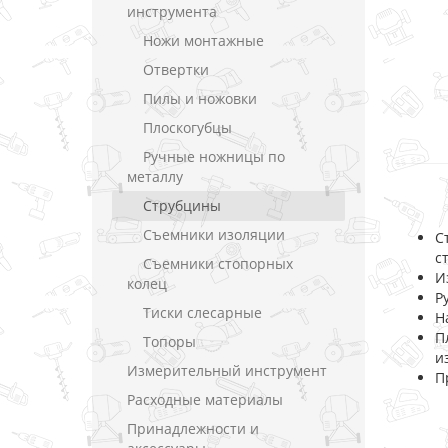
инструмента
Ножи монтажные
Отвертки
Пилы и ножовки
Плоскогубцы
Ручные ножницы по
металлу
Струбцины
Съемники изоляции
С
с
Съемники стопорных
И
колец
Р
Тиски слесарные
Н
П
Топоры
и
Измерительный инструмент
П
Расходные материалы
Принадлежности и