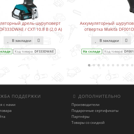
рт
Аккумуляторный шуруповерт-
Водонапорн
 А)
отвертка Makita DF001DW
Karcher BP
В закладки
В 
На складе
Код товара:
DF001DW
На складе
ЖБА ПОДДЕРЖКИ
ДОПОЛНИТЕЛЬНО
я с нами
Производители
товара
Подарочные сертификаты
йта
Партнёры
Товары со скидкой