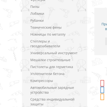
Пилы
Лобзики
Рубанки
При
Технические фены
в
Ножницы по металлу
Степлеры и
гвоздезабиватели
Универсальный инструмент
Мешалки строительные
Пистолеты для герметика
Уплотнители бетона
Компрессоры
%
СКИДКА
-5%
СКИДКА
Автомобильные зарядные
устройства
Средства индивидуальной
защиты