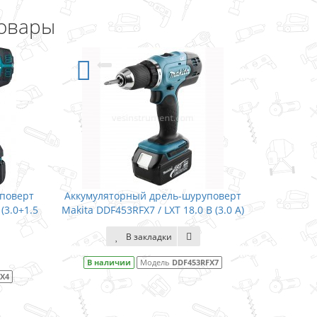
овары
Аккумуляторный дрель-шуруповерт
Аккумуляторный др
Makita DDF453RFX7 / LXT 18.0 В (3.0 А)
Makita DDF453SFX7 / L
В закладки
В заклад
В наличии
Модель
DDF453RFX7
В наличии
Моде