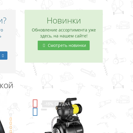
и?
Новинки
то
Обновление ассортимента уже
ь
здесь, на нашем сайте!
Смотреть новинки
дкой
СКИДКА
-11%
СКИДКА