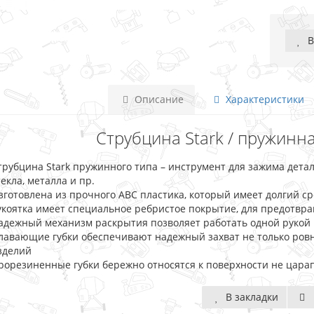
В
Описание
Характеристики
Струбцина Stark / пружинн
трубцина Stark пружинного типа – инструмент для зажима детале
текла, металла и пр.
зготовлена из прочного АВС пластика, который имеет долгий с
укоятка имеет специальное ребристое покрытие, для предотвр
адежный механизм раскрытия позволяет работать одной рукой
лавающие губки обеспечивают надежный захват не только ровн
зделий
рорезиненные губки бережно относятся к поверхности не царап
В закладки