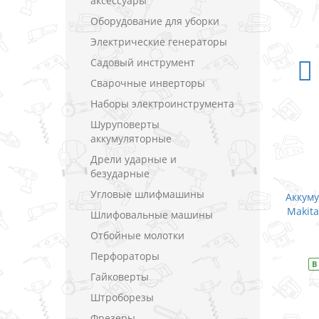
аксессуары
Оборудование для уборки
Электрические генераторы
Садовый инструмент
Сварочные инверторы
Наборы электроинструмента
Шуруповерты
аккумуляторные
Дрели ударные и
безударные
Угловые шлифмашины
Аккумуляторный шуруповерт с
Аккумуляторный 
ударом Makita TD126DWE / 14.4 В (1.5
Makita DDF485RFJ /
Шлифовальные машины
А)
Отбойные молотки
В закл
В закладки
Перфораторы
В наличии
М
Гайковерты
В наличии
Модель
TD126DWE
Штроборезы
Фрезеры