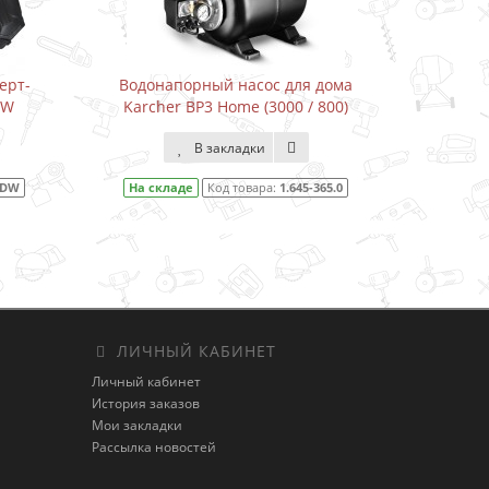
ый насос для дома
Водонапорный насос для дома
3 Home (3000 / 800)
Karcher BP3 Home&Garden (3300 /
800)
закладки
В закладки
Код товара:
1.645-365.0
На складе
Код товара:
1.645-353.0
ЛИЧНЫЙ КАБИНЕТ
Личный кабинет
История заказов
Мои закладки
Рассылка новостей