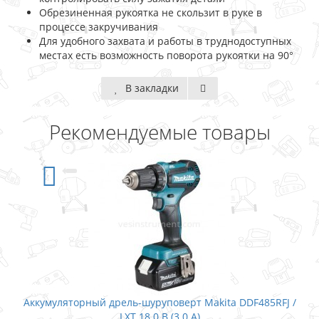
Обрезиненная рукоятка не скользит в руке в
процессе закручивания
Для удобного захвата и работы в труднодоступных
местах есть возможность поворота рукоятки на 90°
В закладки
Рекомендуемые товары
рт Makita DDF485RFJ /
Аккумуляторный дрель-шуруповерт 
0 А)
LXT 18.0 В (3.0+1.5 