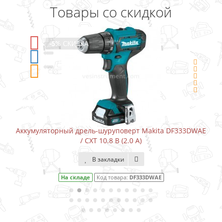
Товары со скидкой
-5%
СКИДКА
верт Makita DF333DWAE
Аккумуляторный шуруповерт-отверт
.0 А)
В закладки
:
DF333DWAE
На складе
Код товара:
DF