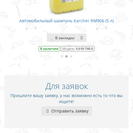
ый шампунь Karcher RM806 (5 л)
Автомобильный 
В закладки
наличии
Модель
9.610-748.0
В нали
Для заявок
Пришлите вашу заявку, у нас возможно есть то что вы
ищите!
Отправить заявку