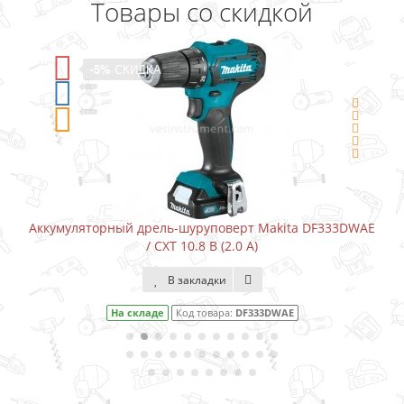
Товары со скидкой
-5%
СКИДКА
верт Makita DF333DWAE
Аккумуляторный шуруповерт-отверт
.0 А)
В закладки
:
DF333DWAE
На складе
Код товара:
DF