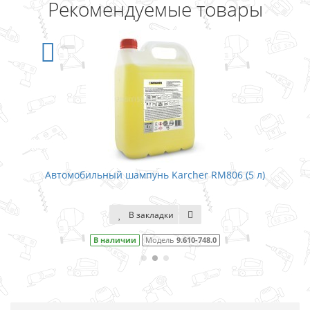
Рекомендуемые товары
 RM806 (5 л)
Автомобильный шампунь Karcher RM8
В закладки
48.0
В наличии
Модель
9.610-747.0