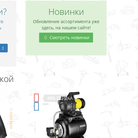
и?
Новинки
то
Обновление ассортимента уже
ь
здесь, на нашем сайте!
Смотреть новинки
дкой
А
-11%
СКИДКА