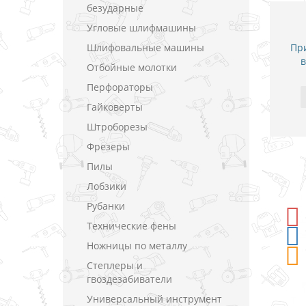
безударные
Угловые шлифмашины
Шлифовальные машины
При
в
Отбойные молотки
Перфораторы
Гайковерты
Штроборезы
Фрезеры
Пилы
Лобзики
Рубанки
КА
-5%
СКИДКА
Технические фены
Ножницы по металлу
Степлеры и
гвоздезабиватели
Универсальный инструмент