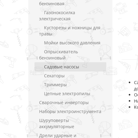
бензиновая
Газонокосилка
электрическая
Кусторезы и ножницы для
травы
Мойки высокого давления
Опрыскиватель
бензиновый
Садовые насосы
Секаторы
С
Триммеры
д
Цепные электропилы
О
Н
Сварочные инверторы
К
Наборы электроинструмента
Шуруповерты
аккумуляторные
Дрели ударные и