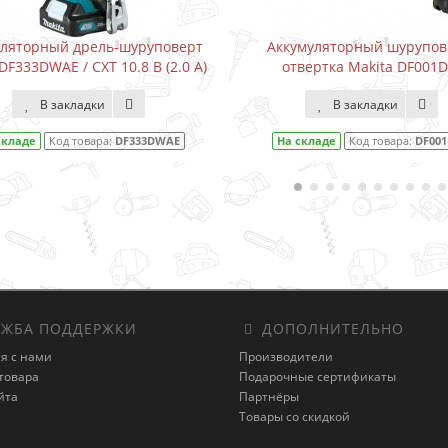
Аккумуляторный шуруповерт-
Водонапорный на
отвертка Makita DF001DW
Karcher BP3 Home
В закладки
В закла
На складе
Код товара:
DF001DW
На складе
Код то
ЖБА ПОДДЕРЖКИ
ДОПОЛНИТЕЛЬНО
я с нами
Производители
товара
Подарочные сертификаты
йта
Партнёры
Товары со скидкой