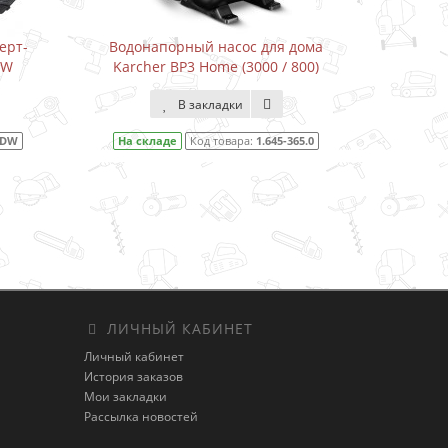
сос для дома
Водонапорный насос для дома
 (3000 / 800)
Karcher BP3 Home&Garden (3300 /
800)
дки
В закладки
вара:
1.645-365.0
На складе
Код товара:
1.645-353.0
ЛИЧНЫЙ КАБИНЕТ
Личный кабинет
История заказов
Мои закладки
Рассылка новостей