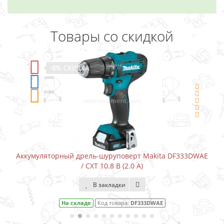
Товары со скидкой
-5%
СКИДКА
уповерт Makita DF333DWAE
Аккумуляторный шуруповерт-от
 В (2.0 А)
адки
В закладки
овара:
DF333DWAE
На складе
Код това