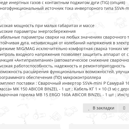
реде инертных газов с контактным поджигом дуги (TIG) (опция)
ногофункциональный источник тока инверторного типа SSVA-mi
ысокая мощность при малых габаритах и массе
ысокие параметры энергосбережения
табильные параметры сварки на любых значениях сварочного 
стойчивая дуга, независящая от колебаний напряжения в электр
 режиме MIG/MAG исключительно комфортная сварка тонких ме
онтроль входного напряжения позволяет защитить аппарат от с
ункция «Антиприлипание» (автоматическое снижение сварочног
ысокая работоспособность, надежность и ремонтопригодность
озможность расширения функциональных возможностей, улучше
рограммного обеспечения (ПО) микроконтроллера
омплект поставки : Сварочный инвертор SSVA-mini P Самурай 160 
масса» MK 150 ABICOR BINZEL - 1 шт ; Кабель КГ 1 × 10 (3 м) с де
варочная горелка MB 15 ERGO 160A ABICOR BINZEL - 1 шт ; Инст
В закладки