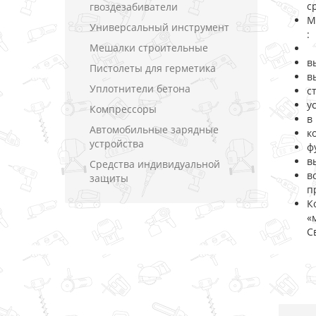
с
гвоздезабиватели
М
Универсальный инструмент
:
Мешалки строительные
в
Пистолеты для герметика
в
Уплотнители бетона
с
у
Компрессоры
в
Автомобильные зарядные
к
устройства
ф
в
Средства индивидуальной
в
защиты
п
К
«
С