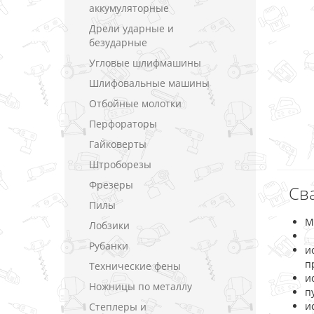
аккумуляторные
Дрели ударные и
безударные
Угловые шлифмашины
Шлифовальные машины
Отбойные молотки
Перфораторы
Гайковерты
Штроборезы
Фрезеры
Св
Пилы
М
Лобзики
Рубанки
и
п
Технические фены
и
Ножницы по металлу
п
и
Степлеры и