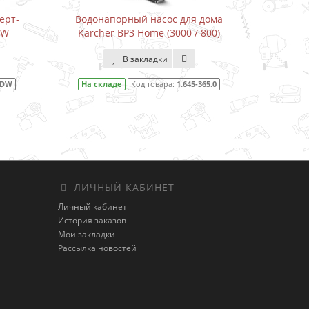
сос для дома
Водонапорный насос для дома
 (3000 / 800)
Karcher BP3 Home&Garden (3300 /
800)
дки
В закладки
вара:
1.645-365.0
На складе
Код товара:
1.645-353.0
ЛИЧНЫЙ КАБИНЕТ
Личный кабинет
История заказов
Мои закладки
Рассылка новостей