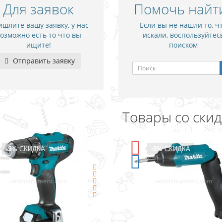
Для заявок
Помочь найт
шлите вашу заявку, у нас
Если вы не нашли то, ч
озможно есть то что вы
искали, воспользуйтес
ищите!
поиском
Отправить заявку
Товары со ски
-5%
СКИДКА
-15%
СКИДК