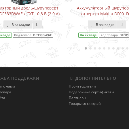
Аккумуляторный шуруповерт-
Водонапорный на
отвертка Makita DF001DW
Karcher BP3 Home
В закладки
В закла
На складе
Код товара:
DF001DW
На складе
Код то
ЖБА ПОДДЕРЖКИ
ДОПОЛНИТЕЛЬНО
я с нами
Производители
товара
Подарочные сертификаты
йта
Партнёры
Товары со скидкой