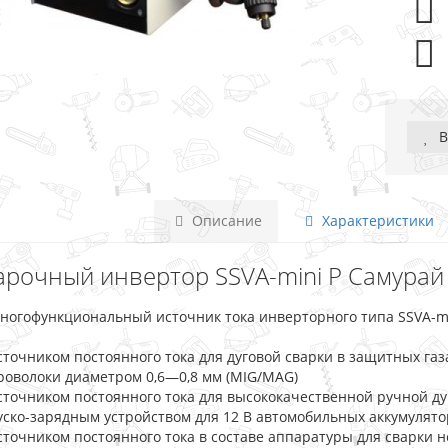
В
Описание
Характеристики
арочный инвертор SSVA-mini P Самурай M
ногофункциональный источник тока инверторного типа SSVA-min
сточником постоянного тока для дуговой сварки в защитных га
роволоки диаметром 0,6―0,8 мм (MIG/MAG)
сточником постоянного тока для высококачественной ручной ду
уско-зарядным устройством для 12 В автомобильных аккумулято
сточником постоянного тока в составе аппаратуры для сварки