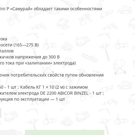
ni P «Самурай» обладает такими особенностями
тока
осети (165―275 В)
таллов
качков напряжения до 300 В
о тока при «залипании» электрода)
ния потребительских свойств путем обновления
- 1 шт ; Кабель КГ 1 × 10 (2 м) с зажимом
ржателем электрода DE 2200 ABICOR BINZEL - 1 шт ;
рукция по эксплуатации ― 1 шт