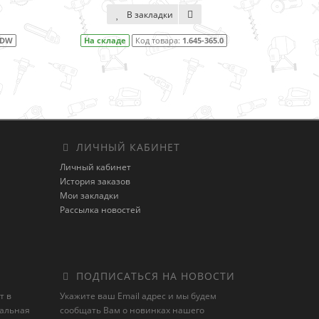
800)
адки
В закладки
овара:
1.645-365.0
На складе
Код товара:
1.645-353.0
ЛИЧНЫЙ КАБИНЕТ
Личный кабинет
История заказов
Мои закладки
Рассылка новостей
ПОДПИСАТЬСЯ НА НОВОСТИ
т в
Укажите ваш Email адрес и мы будем
иальная
сообщать Вам о новинках нашего