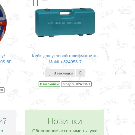
лу/
Кейс для угловой шлифмашины
0S BF
Makita 824958-7
В закладки
В наличии
Модель
824958-7
30
и?
Новинки
то
Обновление ассортимента уже