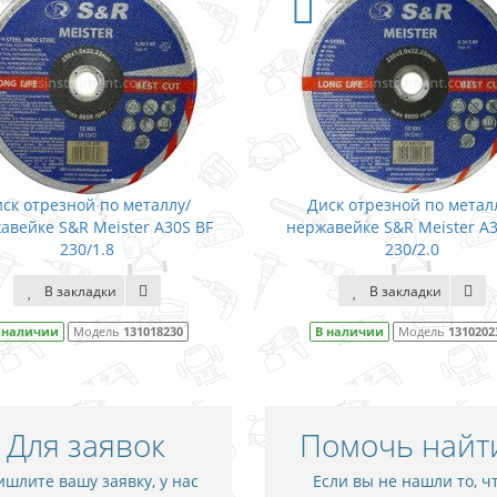
ск отрезной по металлу/
Диск отрезной по метал
авейке S&R Meister A30S BF
нержавейке S&R Meister A3
230/1.8
230/2.0
В закладки
В закладки
 наличии
Модель
131018230
В наличии
Модель
1310202
Для заявок
Помочь найт
шлите вашу заявку, у нас
Если вы не нашли то, ч