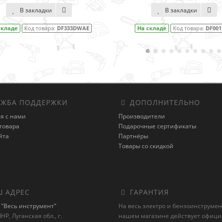
В закладки
В закл
На складе
Код товара:
DF001DW
На складе
Код т
ЖБА ПОДДЕРЖКИ
ДОПОЛНИТЕЛЬНО
я с нами
Производители
товара
Подарочные сертификаты
йта
Партнёры
Товары со скидкой
 АДРЕС
ГАРАНТИЯ
"Весь инструмент"
На весь электро и бензоинструмен
НР, Луганская обл., г.
нашем магазине действует офиц