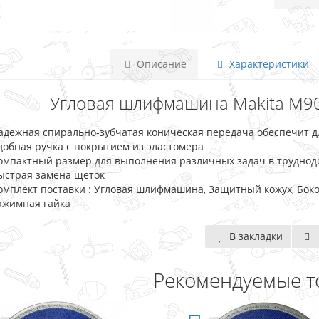
Описание
Характеристики
Угловая шлифмашина Makita M900
адежная спирально-зубчатая коническая передача обеспечит 
добная ручка с покрытием из эластомера
омпактный размер для выполнения различных задач в труднод
ыстрая замена щеток
омплект поставки : Угловая шлифмашина, Защитный кожух, Боко
ажимная гайка
В закладки
Рекомендуемые т