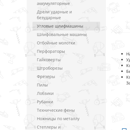
аккумуляторные
Дрели ударные и
безударные
Угловые шлифмашины
Шлифовальные машины
Отбойные молотки
Перфораторы
Н
Гайковерты
У
К
Штроборезы
Б
Фрезеры
К
З
Пилы
Лобзики
Рубанки
Технические фены
Ножницы по металлу
Степлеры и