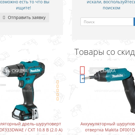
озможно есть то что вы
искали, воспользуйтес
ищите!
поиском
Отправить заявку
Товары со ски
-5%
СКИДКА
-15%
СКИД
Аккумуляторный шуруповерт-
Водонапорный н
отвертка Makita DF001DW
Karcher BP3 Hom