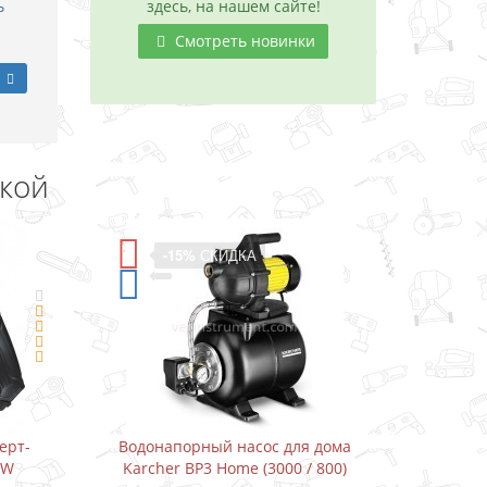
ь
здесь, на нашем сайте!
Смотреть новинки
дкой
КА
-11%
СКИДКА
асос для дома
Водонапорный насос для дома
e (3000 / 800)
Karcher BP3 Home&Garden (3300 /