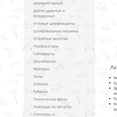
аккумуляторные
Дрели ударные и
безударные
Угловые шлифмашины
Шлифовальные машины
Отбойные молотки
Перфораторы
Гайковерты
Штроборезы
Ак
Фрезеры
Пилы
А
У
Лобзики
Э
Рубанки
и
Р
Технические фены
К
Ножницы по металлу
ш
Степлеры и