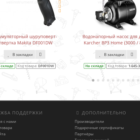
умуляторный шуруповерт-
Водонапорный насос для 
твертка Makita DF001DW
Karcher BP3 Home (3000 / 
В закладки
В закладки
 складе
Код товара:
DF001DW
На складе
Код товара:
1.645-3
ЖБА ПОДДЕРЖКИ
ДОПОЛНИТЕЛЬНО
я с нами
Производители
товара
Подарочные сертификаты
йта
Партнёры