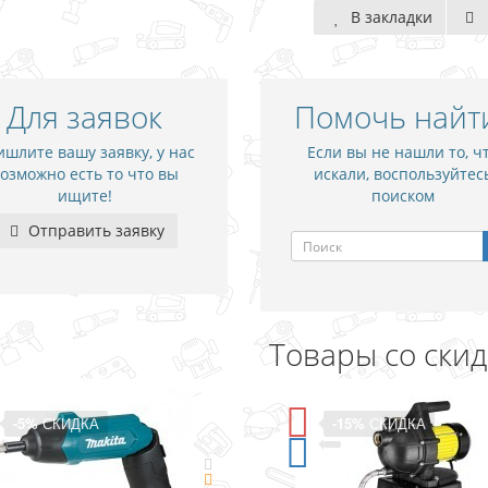
В закладки
Для заявок
Помочь найт
шлите вашу заявку, у нас
Если вы не нашли то, ч
озможно есть то что вы
искали, воспользуйтес
ищите!
поиском
Отправить заявку
Товары со ски
-5%
СКИДКА
-15%
СКИДКА