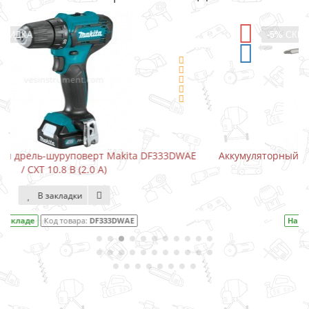
-5%
СКИДКА
DWAE
Аккумуляторный шуруповерт-отвертка Makita DF001DW
В закладки
На складе
Код товара:
DF001DW