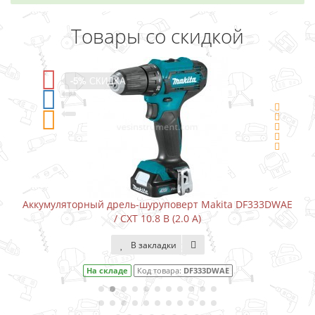
Товары со скидкой
А
-5%
СКИДКА
ель-шуруповерт Makita DF333DWAE
Аккумуляторный шурупо
 CXT 10.8 В (2.0 А)
В закладки
В 
де
Код товара:
DF333DWAE
На складе