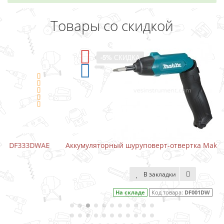
Товары со скидкой
-5%
СКИДКА
E
Аккумуляторный шуруповерт-отвертка Makita DF001DW
В закладки
На складе
Код товара:
DF001DW