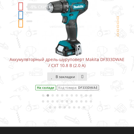
-5%
СКИДКА
ta DF333DWAE
Аккумуляторный шуруповерт-отвертка Makita
В закладки
На складе
Код товара:
DF001DW