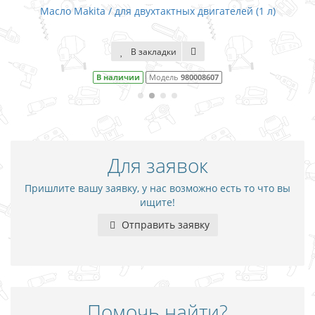
тактных двигателей (1 л)
Масло Makita / для двухтактны
адки
В закладки
одель
980008607
В наличии
Модел
Для заявок
Пришлите вашу заявку, у нас возможно есть то что вы
ищите!
Отправить заявку
Помочь найти?