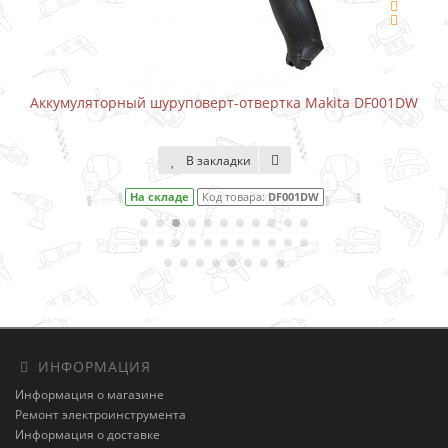
Аккумуляторный шуруповерт-отвертка Makita DF001DW
В закладки
На складе
Код товара:
DF001DW
ИНФОРМАЦИЯ
Информация о магазине
Ремонт электроинструмента
Информация о доставке