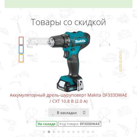
Товары со скидкой
ИДКА
-5%
СКИДКА
 дрель-шуруповерт Makita DF333DWAE
Аккумуляторный шуру
/ CXT 10.8 В (2.0 А)
В закладки
кладе
Код товара:
DF333DWAE
На скла