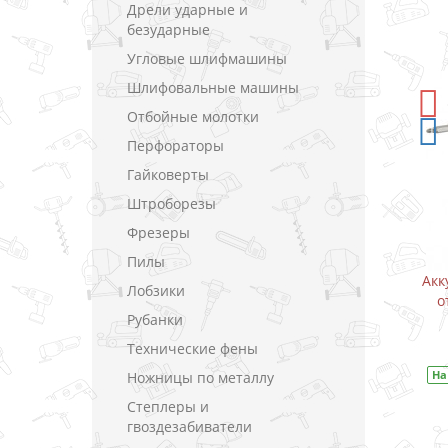
Дрели ударные и
безударные
Угловые шлифмашины
Шлифовальные машины
-5%
СКИДКА
Отбойные молотки
Перфораторы
Гайковерты
Штроборезы
Фрезеры
Пилы
уруповерт
Аккумуляторный дрель-шуруповерт
Акк
Лобзики
 В (1.5 А)
Makita DF333DWAE / CXT 10.8 В (2.0 А)
о
Рубанки
В закладки
Технические фены
33DWYE
На складе
Код товара:
DF333DWAE
На
Ножницы по металлу
Степлеры и
гвоздезабиватели