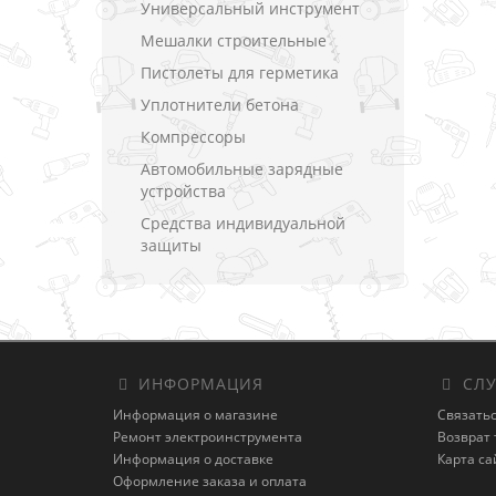
Универсальный инструмент
Мешалки строительные
Пистолеты для герметика
Уплотнители бетона
Компрессоры
Автомобильные зарядные
устройства
Средства индивидуальной
защиты
ИНФОРМАЦИЯ
СЛУ
Информация о магазине
Связатьс
Ремонт электроинструмента
Возврат 
Информация о доставке
Карта са
Оформление заказа и оплата