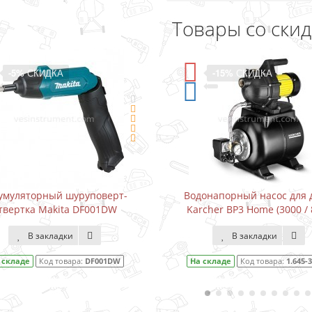
Товары со ски
-5%
СКИДКА
-15%
СКИДКА
умуляторный шуруповерт-
Водонапорный насос для 
твертка Makita DF001DW
Karcher BP3 Home (3000 / 
В закладки
В закладки
 складе
Код товара:
DF001DW
На складе
Код товара:
1.645-3