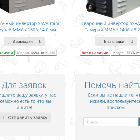
очный инвертор SSVA-mini
Сварочный инвертор SSVA
урай MMA / 160А / 4.0 мм
Самурай MMA / 140А / 3.
В закладки
В закладки
наличии
Модель
SSVA-mini-160
Нет в наличии
Модель
SSVA-mi
Для заявок
Помочь найт
шлите вашу заявку, у нас
Если вы не нашли то, ч
озможно есть то что вы
искали, воспользуйтес
ищите!
поиском
Отправить заявку