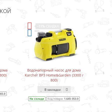
дкой
-11%
СКИДКА
дома
Водонапорный насос для дома
Дрель
800)
Karcher BP3 Home&Garden (3300 /
800)
В закладки
65.0
На 
На складе
Код товара:
1.645-353.0