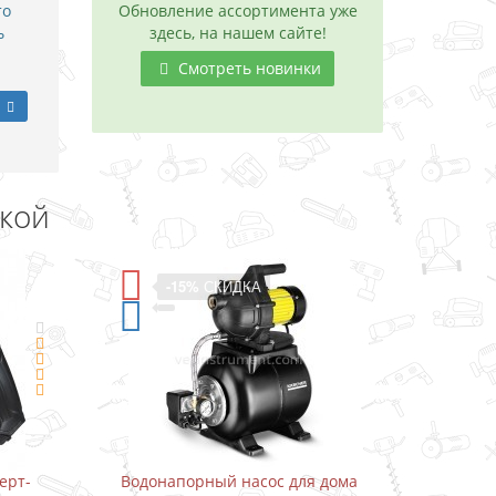
то
Обновление ассортимента уже
ь
здесь, на нашем сайте!
Смотреть новинки
дкой
-15%
СКИДКА
ерт-
Водонапорный насос для дома
Водон