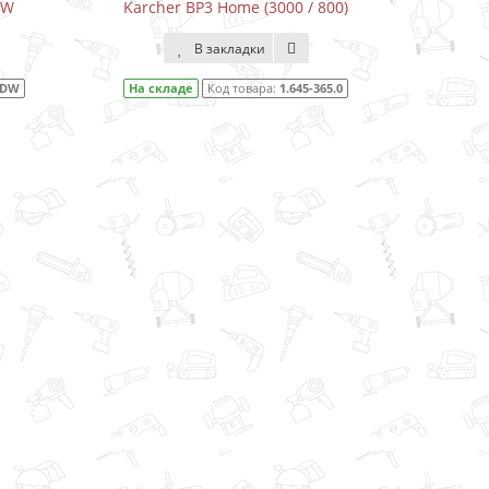
DW
Karcher BP3 Home (3000 / 800)
Karcher
В закладки
1DW
На складе
Код товара:
1.645-365.0
На ск