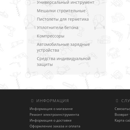
Универсальный инструмент
Мешалки строительные
Пистолеты для герметика
Уплотнители бетона
Компрессоры
Автомобильные зарядные
устройства
Средства индивидуальной
защиты
ИНФОРМАЦИЯ
СЛУ
Информация о магазине
Связатьс
Ремонт электроинструмента
Возврат 
Информация о доставке
Карта са
Оформление заказа и оплата