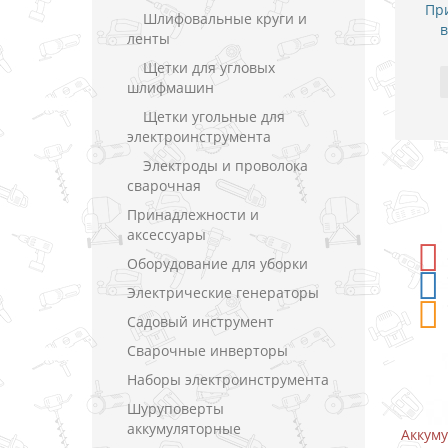
При
Шлифовальные круги и
в
ленты
Щетки для угловых
шлифмашин
Щетки угольные для
электроинструмента
Электроды и проволока
сварочная
Принадлежности и
аксессуары
-5%
СКИДКА
Оборудование для уборки
Электрические генераторы
Садовый инструмент
Сварочные инверторы
Наборы электроинструмента
Шуруповерты
аккумуляторные
Аккумуляторный дрель-шуруповерт
Аккум