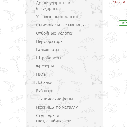
Makita DF333DWYE / CXT 10.8 В (1.5 А)
Makita 
Дрели ударные и
безударные
В закладки
Угловые шлифмашины
На складе
Код товара:
DF333DWYE
На 
Шлифовальные машины
Отбойные молотки
Перфораторы
Гайковерты
Штроборезы
Фрезеры
Пилы
Лобзики
Рубанки
Технические фены
Ножницы по металлу
Степлеры и
гвоздезабиватели