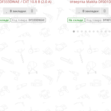
DF333DWAE / CXT 10.8 В (2.0 А)
отвертка Makita DF001
В закладки
В закладки
складе
Код товара:
DF333DWAE
На складе
Код товара:
DF00