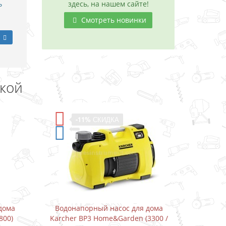
ь
здесь, на нашем сайте!
Смотреть новинки
дкой
-11%
СКИДКА
дома
Водонапорный насос для дома
Дрель
800)
Karcher BP3 Home&Garden (3300 /