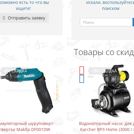
озможно есть то что вы
искали, воспользуйтес
ищите!
поиском
Отправить заявку
Товары со ски
-5%
СКИДКА
-15%
СКИДКА
умуляторный шуруповерт-
Водонапорный насос для 
твертка Makita DF001DW
Karcher BP3 Home (3000 / 