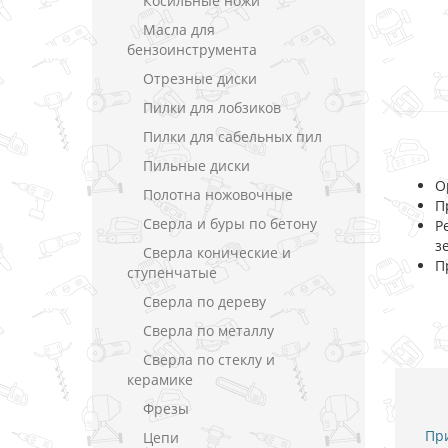
Косильные ножи
Масла для
бензоинструмента
Отрезные диски
Пилки для лобзиков
Пилки для сабельных пил
Пильные диски
О
Полотна ножовочные
П
Сверла и буры по бетону
Р
з
Сверла конические и
П
ступенчатые
Сверла по дереву
Сверла по металлу
Сверла по стеклу и
керамике
Фрезы
При
Цепи