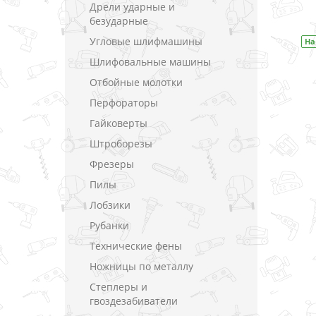
Дрели ударные и
В закладки
безударные
Угловые шлифмашины
33DWYE
На складе
Код товара:
DF333DWAE
На
Шлифовальные машины
Отбойные молотки
Перфораторы
Гайковерты
Штроборезы
Фрезеры
Пилы
Лобзики
Рубанки
Технические фены
Ножницы по металлу
Степлеры и
гвоздезабиватели