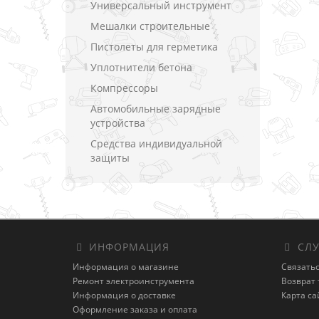
Универсальный инструмент
Мешалки строительные
Пистолеты для герметика
Уплотнители бетона
Компрессоры
Автомобильные зарядные
устройства
Средства индивидуальной
защиты
ИНФОРМАЦИЯ
СЛУ
Информация о магазине
Связатьс
Ремонт электроинструмента
Возврат 
Информация о доставке
Карта са
Оформление заказа и оплата