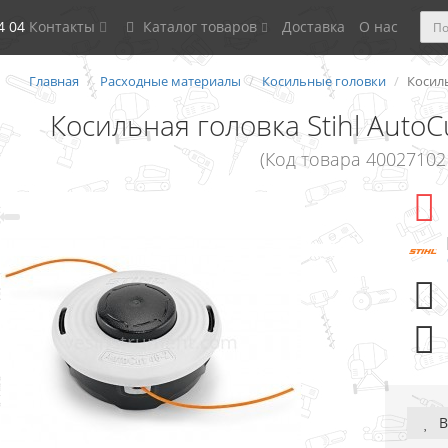
4 04
Контакты
Каталог товаров
Доставка
О нас
Главная
Расходные материалы
Косильные головки
Косиль
Косильная головка Stihl AutoC
(Код товара 40027102
В