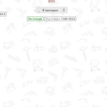
800)
В закладки
65.0
На 
На складе
Код товара:
1.645-353.0