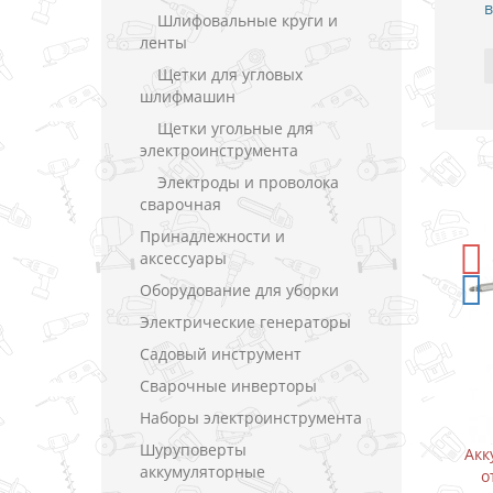
в
Шлифовальные круги и
ленты
Щетки для угловых
шлифмашин
Щетки угольные для
электроинструмента
Электроды и проволока
сварочная
Принадлежности и
аксессуары
-5%
СКИДКА
Оборудование для уборки
Электрические генераторы
Садовый инструмент
Сварочные инверторы
Наборы электроинструмента
Шуруповерты
уруповерт
Аккумуляторный дрель-шуруповерт
Акк
аккумуляторные
 В (1.5 А)
Makita DF333DWAE / CXT 10.8 В (2.0 А)
о