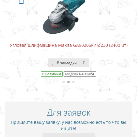
 Makita GA9020SF / Ø230 (2400 Вт)
Угловая шлифмашина Mak
В закладки
В 
личии
Модель
GA9020SF
В наличии
Для заявок
Пришлите вашу заявку, у нас возможно есть то что вы
ищите!