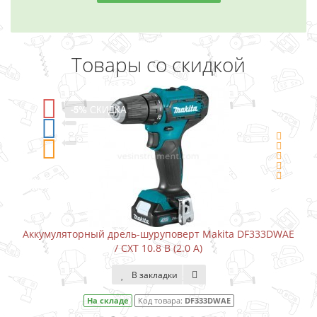
Товары со скидкой
-5%
СКИДКА
ita DF333DWAE
Аккумуляторный шуруповерт-отвертка Maki
В закладки
AE
На складе
Код товара:
DF001DW