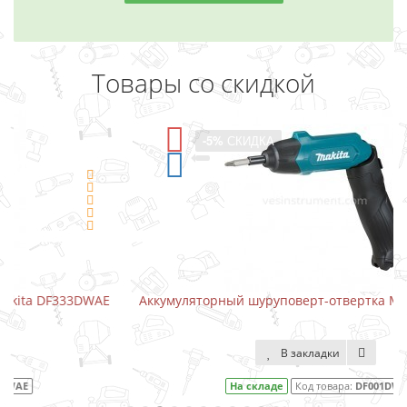
Товары со скидкой
-5%
СКИДКА
E
Аккумуляторный шуруповерт-отвертка Makita DF001DW
В закладки
На складе
Код товара:
DF001DW