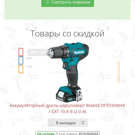
Смотреть новинки
Товары со скидкой
-5%
СКИДКА
ккумуляторный дрель-шуруповерт Makita DF333DWAE
Аккум
/ CXT 10.8 В (2.0 А)
В закладки
На складе
Код товара:
DF333DWAE