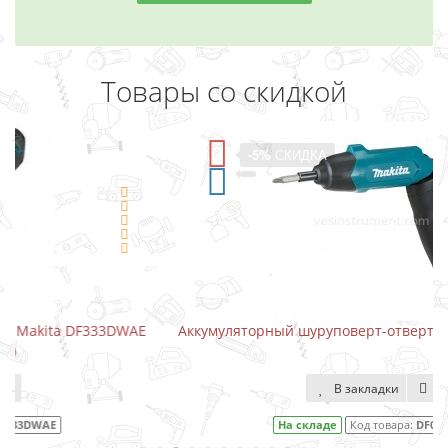
Товары со скидкой
-5%
СКИДКА
AE
Аккумуляторный шуруповерт-отвертка Makita DF001DW
В закладки
На складе
Код товара:
DF001DW