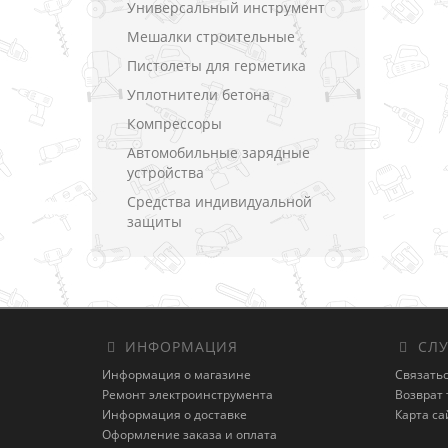
Универсальный инструмент
Мешалки строительные
Пистолеты для герметика
Уплотнители бетона
Компрессоры
Автомобильные зарядные
устройства
Средства индивидуальной
защиты
ИНФОРМАЦИЯ
СЛУ
Информация о магазине
Связатьс
Ремонт электроинструмента
Возврат 
Информация о доставке
Карта са
Оформление заказа и оплата