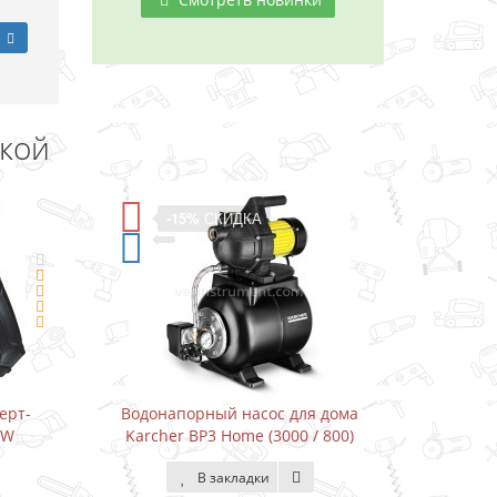
дкой
-15%
СКИДКА
ерт-
Водонапорный насос для дома
Водон
DW
Karcher BP3 Home (3000 / 800)
Karcher
В закладки