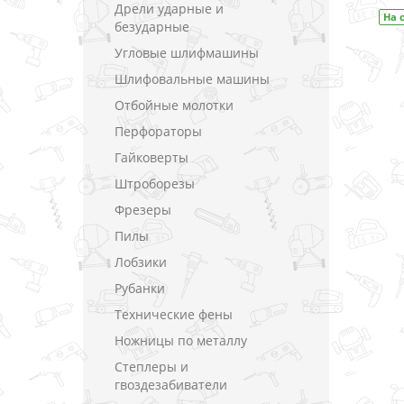
Дрели ударные и
На складе
Код товара:
DF333DWYE
На 
безударные
Угловые шлифмашины
Шлифовальные машины
Отбойные молотки
Перфораторы
Гайковерты
Штроборезы
Фрезеры
Пилы
Лобзики
Рубанки
Технические фены
Ножницы по металлу
Степлеры и
гвоздезабиватели