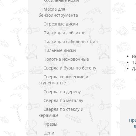
Косильные ножи
Масла для
бензоинструмента
Отрезные диски
Пилки для лобзиков
Пилки для сабельных пил
Пильные диски
В
Полотна ножовочные
Т
Сверла и буры по бетону
Д
Сверла конические и
ступенчатые
Сверла по дереву
Сверла по металлу
Сверла по стеклу и
керамике
При
Фрезы
в
Цепи