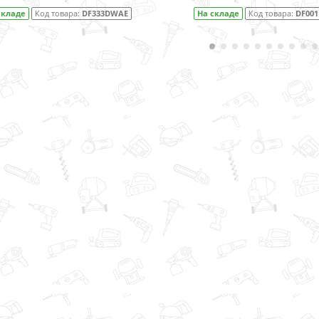
складе
Код товара:
DF333DWAE
На складе
Код товара:
DF00