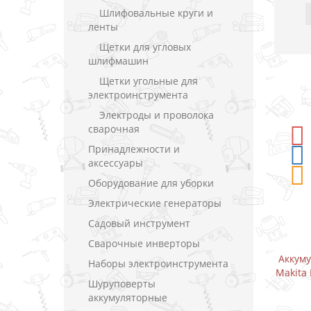
Шлифовальные круги и
ленты
Щетки для угловых
шлифмашин
Щетки угольные для
электроинструмента
Электроды и проволока
сварочная
-5%
СКИДКА
Принадлежности и
аксессуары
Оборудование для уборки
Электрические генераторы
Садовый инструмент
Сварочные инверторы
Аккумуляторный дрель-шуруповерт
Аккум
Наборы электроинструмента
Makita DF333DWYE / CXT 10.8 В (1.5 А)
Makita 
Шуруповерты
аккумуляторные
В закладки