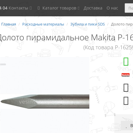
4 04
Контакты
Каталог товаров
Доставка
О нас
Главная
Расходные материалы
Зубила и пики SDS
Долото пира
Долото пирамидальное Makita P-16
(Код товара P-1625
В