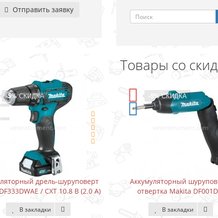
Отправить заявку
Товары со ски
-5%
СКИДКА
-5%
СКИДКА
уляторный дрель-шуруповерт
Аккумуляторный шурупов
DF333DWAE / CXT 10.8 В (2.0 А)
отвертка Makita DF001
В закладки
В закладки