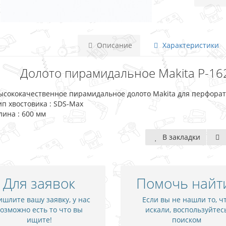
Описание
Характеристики
Долото пирамидальное Makita P-162
ысококачественное пирамидальное долото Makita для перфора
ип хвостовика : SDS-Max
лина : 600 мм
В закладки
Для заявок
Помочь найт
шлите вашу заявку, у нас
Если вы не нашли то, ч
озможно есть то что вы
искали, воспользуйтес
ищите!
поиском