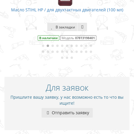
ухтактных двигателей (100 мл)
Масло STIHL HP / для двухт
акладки
В заклад
Модель
07813198401
В наличии
Моде
Для заявок
Пришлите вашу заявку, у нас возможно есть то что вы
ищите!
Отправить заявку