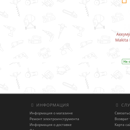
Аккумуляторный дрель-шуруповерт
Аккум
Makita DF333DWYE / CXT 10.8 В (1.5 А)
Makita 
В закладки
На складе
Код товара:
DF333DWYE
На 
ИНФОРМАЦИЯ
СЛУ
Информация о магазине
Связатьс
Ремонт электроинструмента
Возврат 
Информация о доставке
Карта са