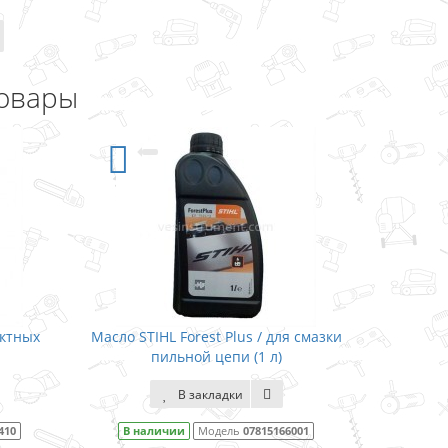
овары
актных
Масло STIHL Forest Plus / для смазки
Масло 
пильной цепи (1 л)
В закладки
410
В наличии
Модель
07815166001
В н