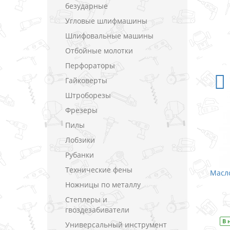
безударные
Угловые шлифмашины
Шлифовальные машины
Отбойные молотки
Перфораторы
Гайковерты
Штроборезы
Фрезеры
Пилы
Лобзики
Рубанки
Технические фены
Цепь пильная Stihl 63PS3 / 3/8″ 1.3
Масло
мм (50 зв.)
Ножницы по металлу
Степлеры и
В закладки
гвоздезабиватели
В наличии
Модель
63PS3
В 
Универсальный инструмент