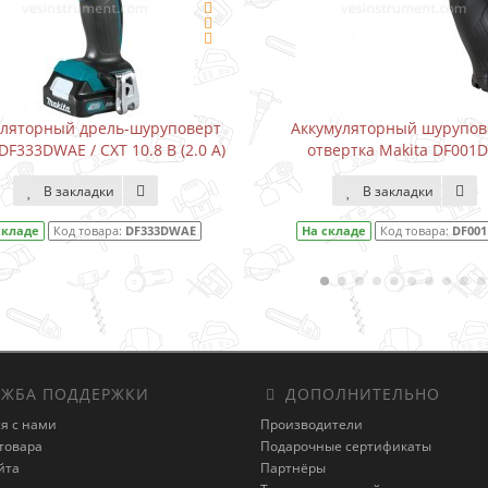
уляторный дрель-шуруповерт
Аккумуляторный шурупов
DF333DWAE / CXT 10.8 В (2.0 А)
отвертка Makita DF001
В закладки
В закладки
складе
Код товара:
DF333DWAE
На складе
Код товара:
DF00
ЖБА ПОДДЕРЖКИ
ДОПОЛНИТЕЛЬНО
я с нами
Производители
товара
Подарочные сертификаты
йта
Партнёры