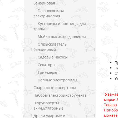
бензиновая
Газонокосилка
электрическая
Кусторезы и ножницы для
травы
Мойки высокого давления
Опрыскиватель
бензиновый
Садовые насосы
П
Секаторы
Н
Триммеры
О
У
Цепные электропилы
Сварочные инверторы
Уважае
Наборы электроинструмента
марки 
Шуруповерты
Товара
аккумуляторные
Приобр
можете
Дрели ударные и