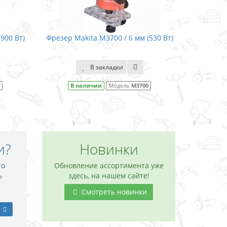
0 / 6 мм (530 Вт)
Фрезер Makita 3709 / 6 мм (530 Вт)
адки
В закладки
одель
M3700
В наличии
Модель
3709
и?
Новинки
то
Обновление ассортимента уже
ь
здесь, на нашем сайте!
Смотреть новинки