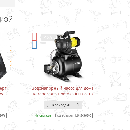
дкой
-11%
СКИДКА
ля дома
Водонапорный насос для дома
Др
 / 800)
Karcher BP3 Home&Garden (3300 /
800)
В закладки
45-365.0
На складе
Код товара:
1.645-353.0