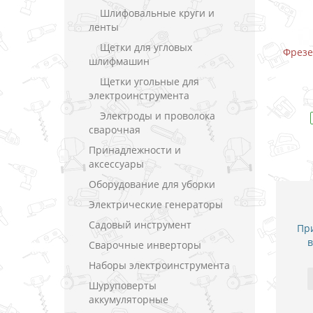
Шлифовальные круги и
ленты
Щетки для угловых
0900 / 8 мм (900 Вт)
Фрезер Makita M3600 / 12 мм (1650
шлифмашин
Вт)
Щетки угольные для
кладки
В закладки
электроинструмента
Электроды и проволока
Модель
RP0900
В наличии
Модель
M3600
сварочная
Принадлежности и
аксессуары
Оборудование для уборки
Электрические генераторы
Садовый инструмент
При
в
Сварочные инверторы
Наборы электроинструмента
Шуруповерты
аккумуляторные