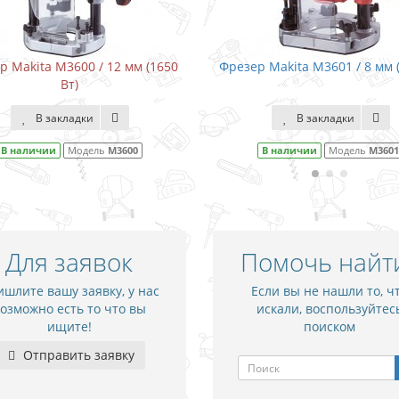
Фрезер Makita M3601 / 8 мм (900 Вт)
Фрезер Makita M370
В закладки
В закл
В наличии
Модель
M3601
В наличии
М
Для заявок
Помочь найт
шлите вашу заявку, у нас
Если вы не нашли то, ч
озможно есть то что вы
искали, воспользуйтес
ищите!
поиском
Отправить заявку