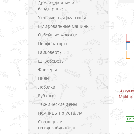
Дрели ударные и
безударные
Угловые шлифмашины
Шлифовальные машины
Отбойные молотки
-5%
СКИДКА
Перфораторы
Гайковерты
Штроборезы
Фрезеры
Пилы
Лобзики
-шуруповерт
Аккумуляторный дрель-шуруповерт
Рубанки
0.8 В (1.5 А)
Makita DF333DWAE / CXT 10.8 В (2.0 А)
Технические фены
В закладки
Ножницы по металлу
DF333DWYE
На складе
Код товара:
DF333DWAE
Степлеры и
гвоздезабиватели