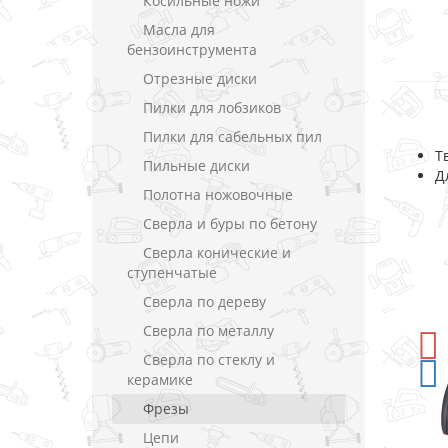
Косильные ножи
Масла для
бензоинструмента
Отрезные диски
Пилки для лобзиков
Пилки для сабельных пил
Т
Пильные диски
Д
Полотна ножовочные
Сверла и буры по бетону
Сверла конические и
ступенчатые
Сверла по дереву
Сверла по металлу
-5%
СКИДКА
Сверла по стеклу и
керамике
Фрезы
Цепи