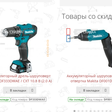
Товары со ски
-5%
СКИДКА
-15%
СКИДКА
Аккумуляторный шуруповерт-
Водонапорный насос д
отвертка Makita DF001DW
Karcher BP3 Home (3000
В закладки
В закладки
На складе
Код товара:
DF001DW
На складе
Код товара:
1.6