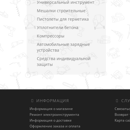
Универсальный инструмент
Мешалки строительные
Пистолеты для герметика
Уплотнители бетона
Компрессоры
Автомобильные зарядные
устройства
Средства индивидуальной
защиты
ИНФОРМАЦИЯ
СЛУ
Информация о магазине
Связатьс
Ремонт электроинструмента
Возврат 
Информация о доставке
Карта са
Оформление заказа и оплата