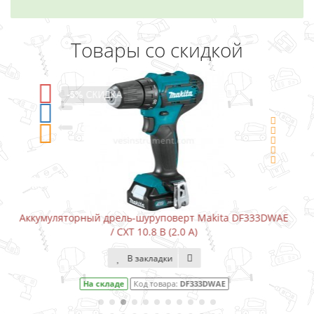
Товары со скидкой
-5%
СКИДКА
ita DF333DWAE
Аккумуляторный шуруповерт-отвертка Maki
В закладки
AE
На складе
Код товара:
DF001DW