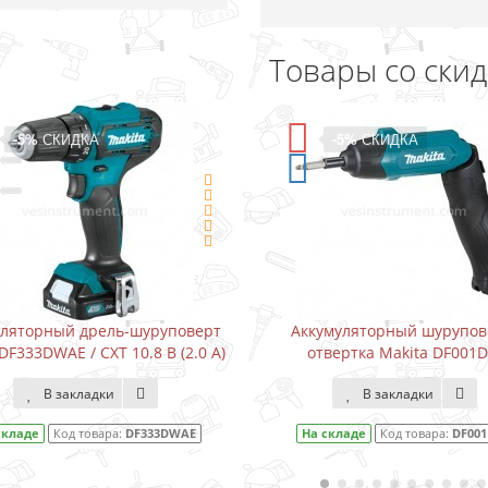
Товары со ски
-5%
СКИДКА
-15%
СКИДКА
Аккумуляторный шуруповерт-
Водонапорный насос д
отвертка Makita DF001DW
Karcher BP3 Home (3000
В закладки
В закладки
На складе
Код товара:
DF001DW
На складе
Код товара:
1.6