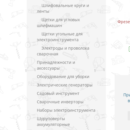
Шлифовальные круги и
ленты
Щетки для угловых
 / 8 мм (900 Вт)
Фрезер Makita M3600 / 12 мм (1650
шлифмашин
Вт)
Щетки угольные для
ки
В закладки
электроинструмента
Электроды и проволока
дель
RP0900
В наличии
Модель
M3600
сварочная
Принадлежности и
аксессуары
Оборудование для уборки
Электрические генераторы
Садовый инструмент
При
в
Сварочные инверторы
Наборы электроинструмента
Шуруповерты
аккумуляторные