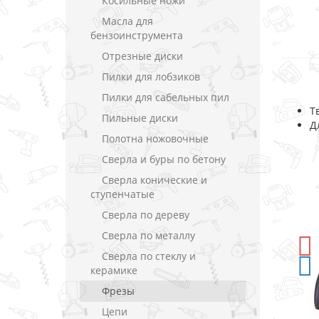
Косильные ножи
Масла для
бензоинструмента
Отрезные диски
Пилки для лобзиков
Пилки для сабельных пил
Т
Пильные диски
Д
Полотна ножовочные
Сверла и буры по бетону
Сверла конические и
ступенчатые
Сверла по дереву
Сверла по металлу
-5%
СКИДКА
Сверла по стеклу и
керамике
Фрезы
Цепи