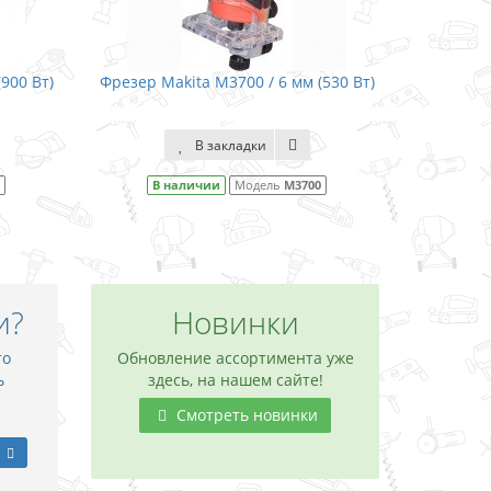
6 мм (530 Вт)
Фрезер Makita 3709 / 6 мм (530 Вт)
Фр
В закладки
ль
M3700
В наличии
Модель
3709
и?
Новинки
то
Обновление ассортимента уже
ь
здесь, на нашем сайте!
Смотреть новинки