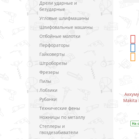
Дрели ударные и
безударные
Угловые шлифмашины
Шлифовальные машины
Отбойные молотки
-5%
СКИДКА
Перфораторы
Гайковерты
Штроборезы
Фрезеры
Пилы
Лобзики
-шуруповерт
Аккумуляторный дрель-шуруповерт
Рубанки
0.8 В (1.5 А)
Makita DF333DWAE / CXT 10.8 В (2.0 А)
Технические фены
В закладки
Ножницы по металлу
DF333DWYE
На складе
Код товара:
DF333DWAE
Степлеры и
гвоздезабиватели