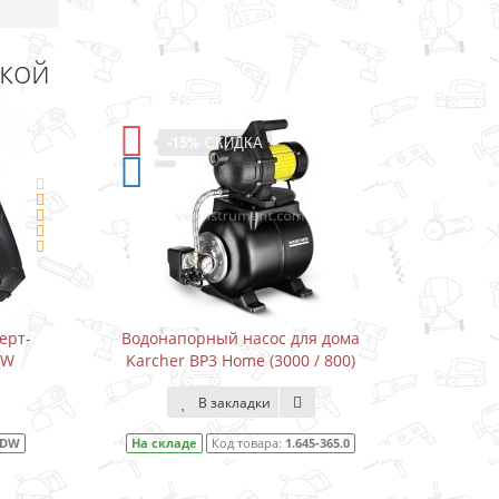
дкой
-11%
СКИДКА
ля дома
Водонапорный насос для дома
Др
 / 800)
Karcher BP3 Home&Garden (3300 /
800)
В закладки
45-365.0
На складе
Код товара:
1.645-353.0