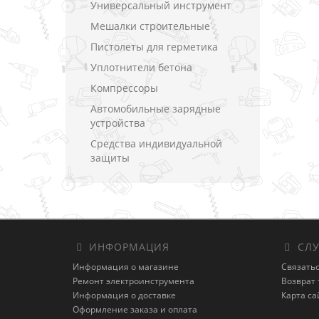
Универсальный инструмент
Мешалки строительные
Пистолеты для герметика
Уплотнители бетона
Компрессоры
Автомобильные зарядные
устройства
Средства индивидуальной
защиты
ИНФОРМАЦИЯ
СЛУ
Информация о магазине
Связатьс
Ремонт электроинструмента
Возврат 
Информация о доставке
Карта са
Оформление заказа и оплата