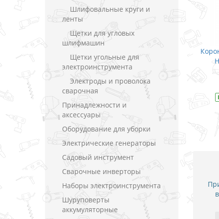
Шлифовальные круги и
ленты
Щетки для угловых
шлифмашин
ронка биметаллическая Makita
Коронка биметаллическа
Щетки угольные для
HSS-Bi-Metal Ø 16 мм / 40
HSS-Bi-Metal Ø 19 мм
электроинструмента
В закладки
В закладки
Электроды и проволока
сварочная
В наличии
Модель
D-16994
В наличии
Модель
D-
Принадлежности и
аксессуары
Оборудование для уборки
Электрические генераторы
Садовый инструмент
Сварочные инверторы
При
Наборы электроинструмента
в
Шуруповерты
аккумуляторные