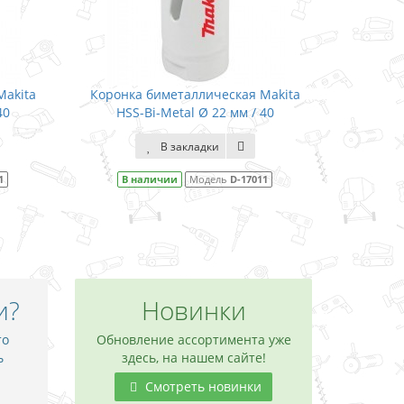
нка биметаллическая Makita
Коронка биметаллическая 
HSS-Bi-Metal Ø 22 мм / 40
HSS-Bi-Metal Ø 24 мм /
В закладки
В закладки
В наличии
Модель
D-17011
В наличии
Модель
D-170
и?
Новинки
то
Обновление ассортимента уже
ь
здесь, на нашем сайте!
Смотреть новинки