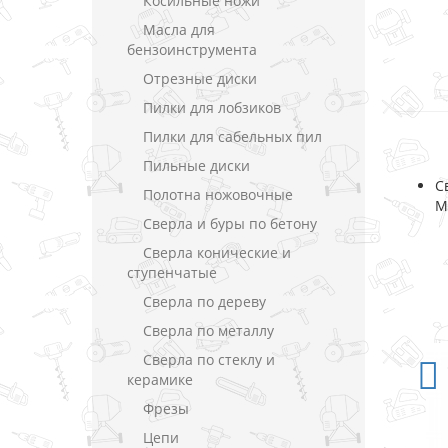
Косильные ножи
Масла для
бензоинструмента
Отрезные диски
Пилки для лобзиков
Пилки для сабельных пил
Пильные диски
С
Полотна ножовочные
M
Сверла и буры по бетону
Сверла конические и
ступенчатые
Сверла по дереву
Сверла по металлу
Сверла по стеклу и
керамике
Фрезы
Цепи