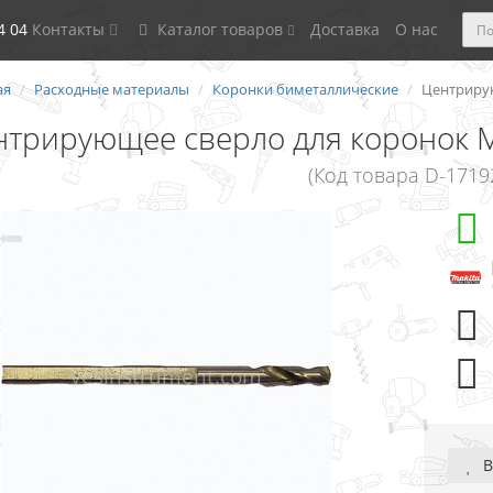
4 04
Контакты
Каталог товаров
Доставка
О нас
ая
Расходные материалы
Коронки биметаллические
Центрирую
трирующее сверло для коронок Mak
(Код товара D-1719
В