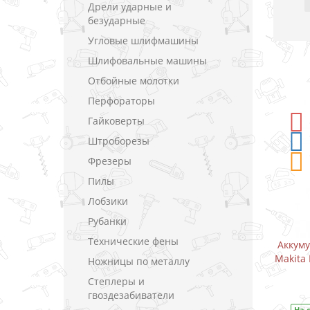
Дрели ударные и
безударные
Угловые шлифмашины
Шлифовальные машины
Отбойные молотки
Перфораторы
Гайковерты
ИДКА
-5%
СКИДКА
Штроборезы
Фрезеры
Пилы
Лобзики
Рубанки
Технические фены
й дрель-шуруповерт
Аккумуляторный дрель-шуруповерт
E / CXT 10.8 В (1.5 А)
Makita DF333DWAE / CXT 10.8 В (2.0 А)
Ножницы по металлу
Степлеры и
акладки
В закладки
гвоздезабиватели
од товара:
DF333DWYE
На складе
Код товара:
DF333DWAE