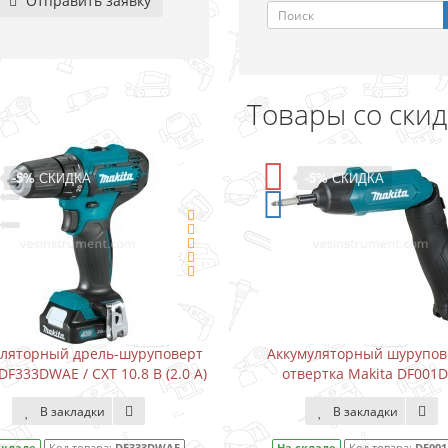
Отправить заявку
Товары со ски
-5%
СКИДКА
-15%
СКИ
Аккумуляторный шуруповерт-
Водонапорный 
отвертка Makita DF001DW
Karcher BP3 Ho
В закладки
В зак
На складе
Код товара:
DF001DW
На складе
Код 