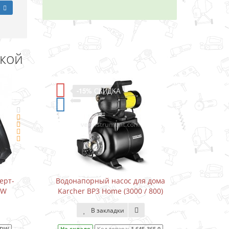
дкой
ДКА
-11%
СКИДКА
насос для дома
Водонапорный насос для дома
me (3000 / 800)
Karcher BP3 Home&Garden (3300 /
800)
ладки
В закладки
товара:
1.645-365.0