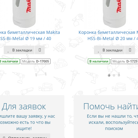
я Makita
Коронка биметаллическая Makita
Коро
 / 40
HSS-Bi-Metal Ø 20 мм / 40
В закладки
17005
В наличии
Модель
D-17251
Для заявок
Помочь найт
шлите вашу заявку, у нас
Если вы не нашли то, ч
озможно есть то что вы
искали, воспользуйтес
ищите!
поиском